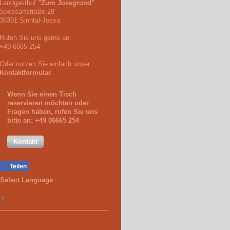
Landgasthof
"Zum Jossgrund"
Spessartstraße 28
36391 Sinntal-Jossa
Rufen Sie uns gerne an:
+49 6665 254
Oder nutzen Sie einfach unser
Kontaktformular
.
Wenn Sie einen Tisch
reservieren möchten oder
Fragen haben, rufen Sie uns
bitte an:
+49 06665 254
Kontakt
Teilen
Select Language
▼